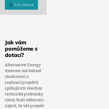
touch_app
Číst článek
Jak vám
pomůžeme s
dotací?
Alternative Energy
Systems má bohaté
zkušenosti s
realizací projektů
splňujících všechny
technické podmínky
výzvy. Naši odborníci
zajistí, že váš projekt