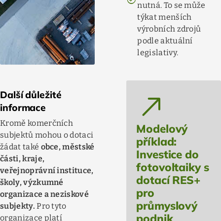
nutná. To se může
týkat menších
výrobních zdrojů
podle aktuální
legislativy.
north_east
Další důležité
informace
Kromě komerčních
Modelový
subjektů mohou o dotaci
příklad:
žádat také
obce, městské
Investice do
části, kraje,
fotovoltaiky s
veřejnoprávní instituce,
dotací RES+
školy, výzkumné
pro
organizace a neziskové
průmyslový
subjekty.
Pro tyto
podnik
organizace platí