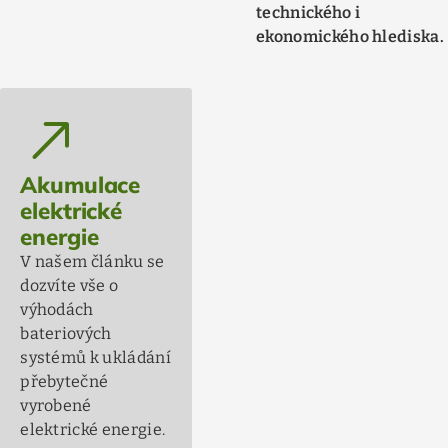
technického i
ekonomického hlediska.
north_east
Akumulace
elektrické
energie
V našem článku se
dozvíte vše o
výhodách
bateriových
systémů k ukládání
přebytečné
vyrobené
elektrické energie.