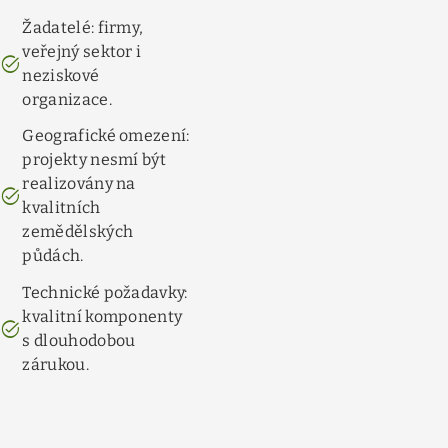
Žadatelé: firmy,
veřejný sektor i
task_alt
neziskové
organizace.
Geografické omezení:
projekty nesmí být
realizovány na
task_alt
kvalitních
zemědělských
půdách.
Technické požadavky:
kvalitní komponenty
task_alt
s dlouhodobou
zárukou.