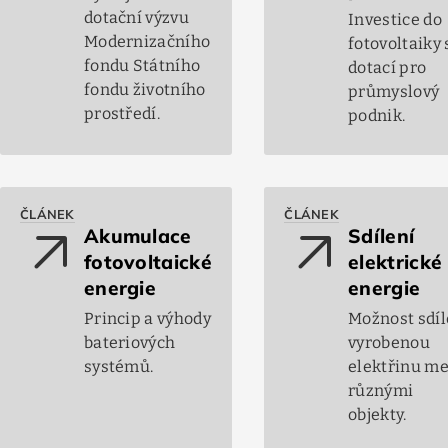
dotační výzvu
Investice do
Modernizačního
fotovoltaiky 
fondu Státního
dotací pro
fondu životního
průmyslový
prostředí.
podnik.
ČLÁNEK
ČLÁNEK
arrow_outward
arrow_outward
Akumulace
Sdílení
fotovoltaické
elektrické
energie
energie
Princip a výhody
Možnost sdíl
bateriových
vyrobenou
systémů.
elektřinu me
různými
objekty.