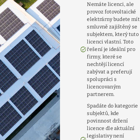
Nemáte licenci, ale
provoz fotovoltaické
elektrárny budete mít
smluvně zajištěný se
subjektem, který tuto
licenci vlastní. Toto
task_alt
řešení je ideální pro
firmy, které se
nechtějí licencí
zabývat a preferují
spolupráci s
licencovaným
partnerem.
Spadáte do kategorie
subjektů, kde
povinnost držení
licence dle aktuální
legislativy není
task_alt