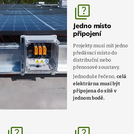
quiz
Jedno místo
připojení
Projekty musí mít jedno
předávací místo do
distribuční nebo
přenosové soustavy.
Jednoduše řečeno,
celá
elektrárna musí být
připojena do sítě v
jednom bodě.