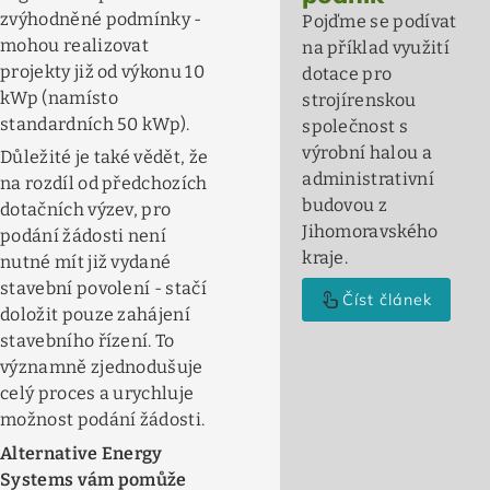
zvýhodněné podmínky -
Pojďme se podívat
mohou realizovat
na příklad využití
projekty již od výkonu 10
dotace pro
kWp (namísto
strojírenskou
standardních 50 kWp).
společnost s
výrobní halou a
Důležité je také vědět, že
administrativní
na rozdíl od předchozích
budovou z
dotačních výzev, pro
Jihomoravského
podání žádosti není
kraje.
nutné mít již vydané
stavební povolení - stačí
touch_app
Číst článek
doložit pouze zahájení
stavebního řízení. To
významně zjednodušuje
celý proces a urychluje
možnost podání žádosti.
Alternative Energy
Systems vám pomůže