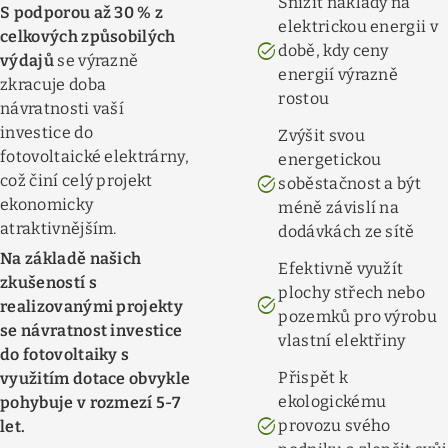
Snížit náklady na
S podporou až 30 % z
elektrickou energii v
celkových způsobilých
task_alt
době, kdy ceny
výdajů
se výrazně
energií výrazně
zkracuje doba
rostou
návratnosti vaší
investice do
Zvýšit svou
fotovoltaické elektrárny,
energetickou
task_alt
což činí celý projekt
soběstačnost a být
ekonomicky
méně závislí na
atraktivnějším.
dodávkách ze sítě
Na základě našich
Efektivně využít
zkušeností s
plochy střech nebo
task_alt
realizovanými projekty
pozemků pro výrobu
se návratnost investice
vlastní elektřiny
do fotovoltaiky s
Přispět k
využitím dotace obvykle
ekologickému
pohybuje v rozmezí 5-7
task_alt
provozu svého
let.