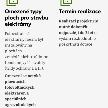
quiz
quiz
Omezené typy
Termín realizace
ploch pro stavbu
Realizaci projektu je
elektrárny
nutné dokončit
nejpozději do 3 let
od
Fotovoltaické
vydání rozhodnutí o
elektrárny nesmí být
poskytnutí dotace.
instalovány na
plochách
zemědělského půdního
fondu nejvyšší kvality
(třídy ochrany I. a II.).
Omezení se netýká
plovoucích
fotovoltaických
elektráren a
speciálních
agrovoltaických