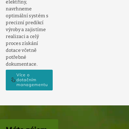
elektřiny,
navrhneme
optimální systém s
precizní predikcí
výroby a zajistíme
realizaci a celý
proces získání
dotace včetně
potřebné
dokumentace.
Více o
touch_app
dotačním
managementu