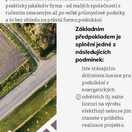
prakticky jakákoliv firma - od malých společností s
ručením omezeným až po velké průmyslové podniky,
a to bez ohledu na právní formu podnikání.
Základním
předpokladem je
splnění jedné z
následujících
podmínek:
Jste stávajícím
držitelem licence pro
podnikání v
energetických
task_alt
odvětvích (tj. máte
licenci na výrobu
elektřiny) nebo se jím
stanete v průběhu
realizace projektu.