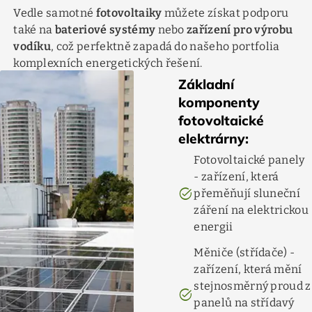
Vedle samotné
fotovoltaiky
můžete získat podporu
také na
bateriové systémy
nebo
zařízení pro výrobu
vodíku
, což perfektně zapadá do našeho portfolia
komplexních energetických řešení.
Základní
komponenty
fotovoltaické
elektrárny:
Fotovoltaické panely
- zařízení, která
task_alt
přeměňují sluneční
záření na elektrickou
energii
Měniče (střídače) -
zařízení, která mění
stejnosměrný proud z
task_alt
panelů na střídavý