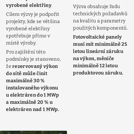
vyrobené elektřiny
.
Výzva obsahuje řadu
technických požadavků
Cílem výzvy je podpořit
na kvalitu a parametry
projekty, kde se většina
použitých komponentů.
vyrobené elektřiny
spotřebuje přímo v
Fotovoltaické panely
místě výroby.
musí mít minimálně 25
letou lineární záruku
Pro zajištění této
na výkon, měniče
podmínky je stanoveno,
minimálně 12 letou
že
rezervovaný výkon
produktovou záruku.
do sítě může činit
maximálně 30 %
instalovaného výkonu
u elektráren do 1 MWp
a maximálně 20 % u
elektráren nad 1 MWp.