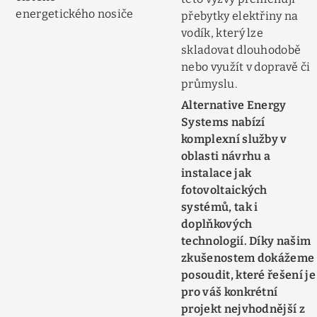
energetického nosiče
přebytky elektřiny na
vodík, který lze
skladovat dlouhodobě
nebo využít v dopravě či
průmyslu.
Alternative Energy
Systems nabízí
komplexní služby v
oblasti návrhu a
instalace jak
fotovoltaických
systémů, tak i
doplňkových
technologií. Díky našim
zkušenostem dokážeme
posoudit, které řešení je
pro váš konkrétní
projekt nejvhodnější z