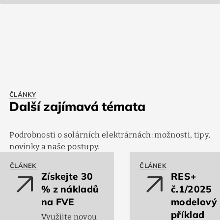
ČLÁNKY
Další zajímavá témata
Podrobnosti o solárních elektrárnách: možnosti, tipy,
novinky a naše postupy.
ČLÁNEK
ČLÁNEK
arrow_outward
arrow_outward
Získejte 30
RES+
% z nákladů
č.1/2025
na FVE
modelový
příklad
Využijte novou