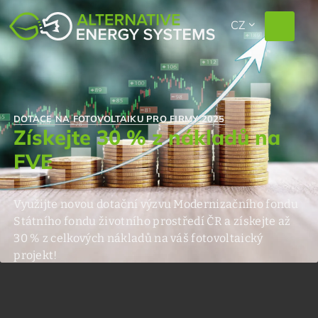
EXPAND_MORE
CZ
DOTACE NA FOTOVOLTAIKU PRO FIRMY 2025
Získejte 30 % z nákladů na
FVE
Využijte novou dotační výzvu Modernizačního fondu
Státního fondu životního prostředí ČR a získejte až
30 % z celkových nákladů na váš fotovoltaický
projekt!