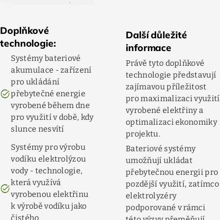
Doplňkové
Další důležité
technologie:
informace
Systémy bateriové
Právě tyto doplňkové
akumulace - zařízení
technologie představují
pro ukládání
zajímavou příležitost
task_alt
přebytečné energie
pro maximalizaci využití
vyrobené během dne
vyrobené elektřiny a
pro využití v době, kdy
optimalizaci ekonomiky
slunce nesvítí
projektu.
Systémy pro výrobu
Bateriové systémy
vodíku elektrolýzou
umožňují ukládat
vody - technologie,
přebytečnou energii pro
která využívá
pozdější využití, zatímco
task_alt
vyrobenou elektřinu
elektrolyzéry
k výrobě vodíku jako
podporované v rámci
čistého
této výzvy přeměňují