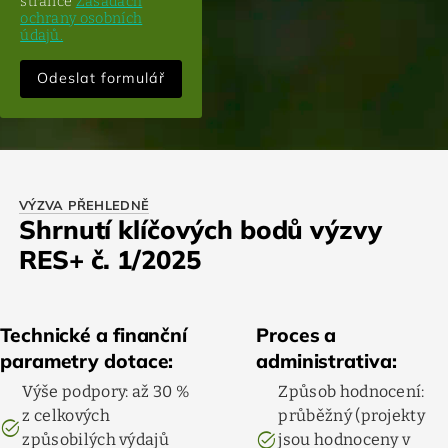
stránce
Zásadách
ochrany osobních
údajů.
VÝZVA PŘEHLEDNĚ
Shrnutí klíčových bodů výzvy
RES+ č. 1/2025
Technické a finanční
Proces a
parametry dotace:
administrativa:
Výše podpory: až 30 %
Způsob hodnocení:
z celkových
průběžný (projekty
task_alt
task_alt
způsobilých výdajů
jsou hodnoceny v