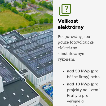
quiz
Velikost
elektrárny
Podporovány jsou
pouze fotovoltaické
elektrárny
s instalovaným
výkonem:
nad 50 kWp
(pro
běžné firmy) nebo
nad 10 kWp
(pro
projekty na území
Prahy a pro
veřejné a