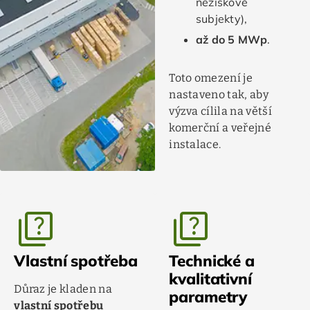
neziskové
subjekty),
až do 5 MWp
.
Toto omezení je
nastaveno tak, aby
výzva cílila na větší
komerční a veřejné
instalace.
quiz
quiz
Vlastní spotřeba
Technické a
kvalitativní
Důraz je kladen na
parametry
vlastní spotřebu