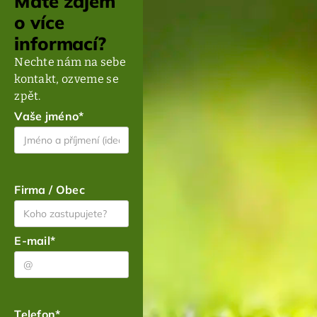
Máte zájem
o více
informací?
Nechte nám na sebe
kontakt, ozveme se
zpět.
Vaše jméno*
Firma / Obec
E-mail*
Telefon*