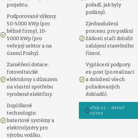
projektu.
pořadí, jak byly
podány).
Podporované výkony:
50-5000 kWp (pro
Zjednodušení
běžné firmy), 10-
procesu: pro podání
task_alt
task_alt
5000 kWp (pro
žádosti stačí doložit
veřejný sektor a na
zahájení stavebního
území Prahy).
řízení.
Zaměření dotace:
Vyplácení podpory:
fotovoltaické
ex-post (po realizaci
task_alt
task_alt
elektrárny s důrazem
a doložení všech
na vlastní spotřebu
požadovaných
vyrobené elektřiny.
dokladů).
Doplňkové
sfzp.cz - detail
info
technologie:
výzvy
task_alt
bateriové systémy a
elektrolyzéry pro
výrobu vodíku.