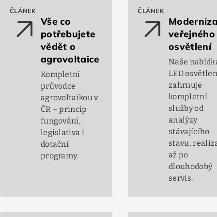
ČLÁNEK
ČLÁNEK
arrow_outward
arrow_outward
Vše co
Moderniz
potřebujete
veřejného
vědět o
osvětlení
agrovoltaice
Naše nabídk
LED osvětlen
Kompletní
zahrnuje
průvodce
kompletní
agrovoltaikou v
služby od
ČR – princip
analýzy
fungování,
stávajícího
legislativa i
stavu, realiz
dotační
až po
programy.
dlouhodobý
servis.