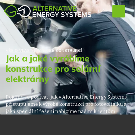
EXPAND_MORE
CZ
VŠE O VLASTNÍ VÝROBĚ KONSTRUKCÍ
Jak a jaké vyrábíme
konstrukce pro solární
elektrárny
Pojďme se podívat, jak v Alternative Energy Systems
přistupujeme k výrobě konstrukcí pro fotovoltaiku a
jaká speciální řešení nabízíme našim klientům.