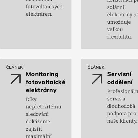
fotovoltaických
solární
elektráren.
elektrárny 
umožňuje
velkou
flexibilitu.
ČLÁNEK
ČLÁNEK
arrow_outward
arrow_outward
Monitoring
Servisní
fotovoltaické
oddělení
elektrárny
Profesionáln
servis a
Díky
dlouhodobá
nepřetržitému
podpora pro
sledování
naše klienty.
dokážeme
zajistit
maximální