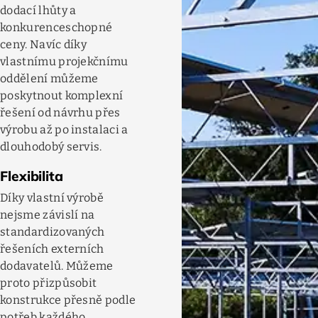
dodací lhůty a
konkurenceschopné
ceny. Navíc díky
vlastnímu projekčnímu
oddělení můžeme
poskytnout komplexní
řešení od návrhu přes
výrobu až po instalaci a
dlouhodobý servis.
Flexibilita
Díky vlastní výrobě
nejsme závislí na
standardizovaných
řešeních externích
dodavatelů. Můžeme
proto přizpůsobit
konstrukce přesně podle
potřeb každého