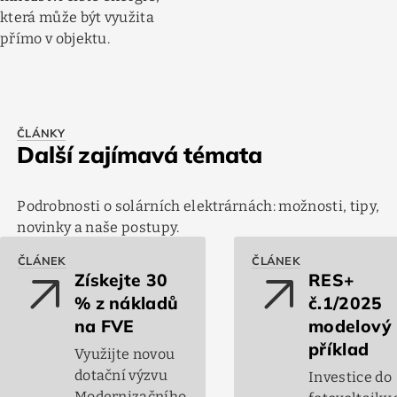
která může být využita
přímo v objektu.
ČLÁNKY
Další zajímavá témata
Podrobnosti o solárních elektrárnách: možnosti, tipy,
novinky a naše postupy.
ČLÁNEK
ČLÁNEK
arrow_outward
arrow_outward
Získejte 30
RES+
% z nákladů
č.1/2025
na FVE
modelový
příklad
Využijte novou
dotační výzvu
Investice do
Modernizačního