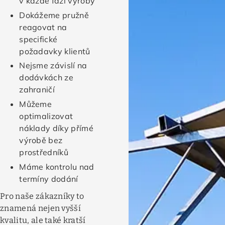
v každé fázi výroby
Dokážeme pružně
reagovat na
specifické
požadavky klientů
Nejsme závislí na
dodávkách ze
zahraničí
Můžeme
optimalizovat
náklady díky přímé
výrobě bez
prostředníků
Máme kontrolu nad
termíny dodání
Pro naše zákazníky to
znamená nejen vyšší
kvalitu, ale také kratší