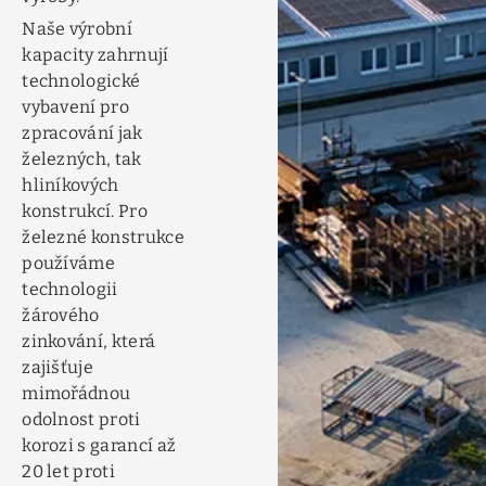
Naše výrobní
kapacity zahrnují
technologické
vybavení pro
zpracování jak
železných, tak
hliníkových
konstrukcí. Pro
železné konstrukce
používáme
technologii
žárového
zinkování, která
zajišťuje
mimořádnou
odolnost proti
korozi s garancí až
20 let proti