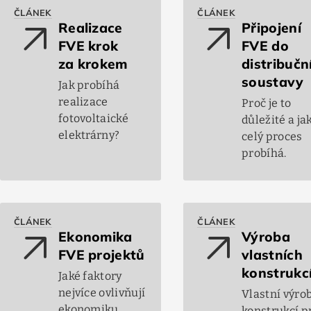
ČLÁNEK
ČLÁNEK
arrow_outward
arrow_outward
Realizace
Připojení
FVE krok
FVE do
za krokem
distribučn
soustavy
Jak probíhá
realizace
Proč je to
fotovoltaické
důležité a ja
elektrárny?
celý proces
probíhá.
ČLÁNEK
ČLÁNEK
arrow_outward
arrow_outward
Ekonomika
Výroba
FVE projektů
vlastních
konstrukc
Jaké faktory
nejvíce ovlivňují
Vlastní výro
ekonomiku
konstrukcí p