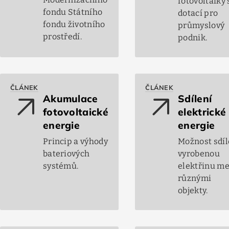
fotovoltaiky 
fondu Státního
dotací pro
fondu životního
průmyslový
prostředí.
podnik.
ČLÁNEK
ČLÁNEK
arrow_outward
arrow_outward
Akumulace
Sdílení
fotovoltaické
elektrické
energie
energie
Princip a výhody
Možnost sdíl
bateriových
vyrobenou
systémů.
elektřinu me
různými
objekty.