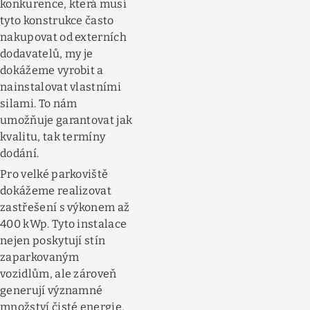
konkurence, která musí
tyto konstrukce často
nakupovat od externích
dodavatelů, my je
dokážeme vyrobit a
nainstalovat vlastními
silami. To nám
umožňuje garantovat jak
kvalitu, tak termíny
dodání.
Pro velké parkoviště
dokážeme realizovat
zastřešení s výkonem až
400 kWp. Tyto instalace
nejen poskytují stín
zaparkovaným
vozidlům, ale zároveň
generují významné
množství čisté energie,