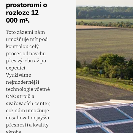
prostorami o
rozloze 12
000 m².
Toto zázemí nám
umožňuje mít pod
kontrolou celý
proces od návrhu
přes výrobu až po
expedici.
Využíváme
nejmodernější
technologie včetně
CNC strojů a
svařovacích center,
což nám umožňuje
dosahovat nejvyšší
přesnosti a kvality
výroby.