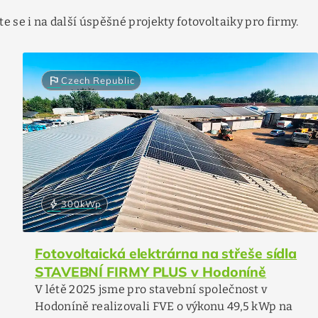
te se i na další úspěšné projekty fotovoltaiky pro firmy.
flag
Czech Republic
bolt
300
kWp
Fotovoltaická elektrárna na střeše sídla
STAVEBNÍ FIRMY PLUS v Hodoníně
V létě 2025 jsme pro stavební společnost v
Hodoníně realizovali FVE o výkonu 49,5 kWp na