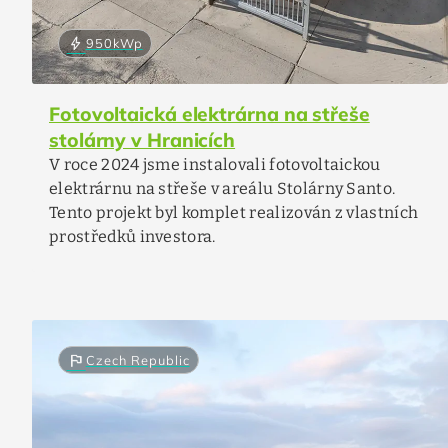
bolt
950
kWp
Fotovoltaická elektrárna na střeše
stolárny v Hranicích
V roce 2024 jsme instalovali fotovoltaickou
elektrárnu na střeše v areálu Stolárny Santo.
Tento projekt byl komplet realizován z vlastních
prostředků investora.
flag
Czech Republic