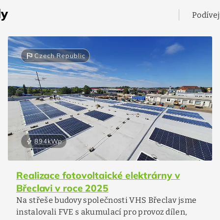
ly
Podívej
flag
Czech Republic
bolt
894
kWp
Realizace fotovoltaické elektrárny v
Břeclavi v roce 2025
Na střeše budovy společnosti VHS Břeclav jsme
instalovali FVE s akumulací pro provoz dílen,