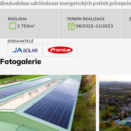
dlouhodobou udržitelnost energetických potřeb průmyslo
ROZLOHA
TERMÍN REALIZACE
crop_square
event_available
2 750
m²
06/2023
–
11/2023
DODAVATELÉ
Fotogalerie