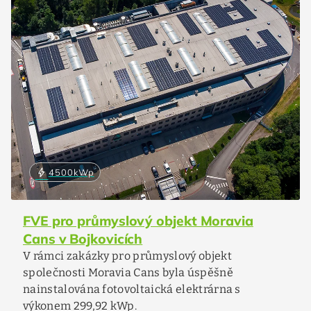
bolt
4500
kWp
FVE pro průmyslový objekt Moravia
Cans v Bojkovicích
V rámci zakázky pro průmyslový objekt
společnosti Moravia Cans byla úspěšně
nainstalována fotovoltaická elektrárna s
výkonem 299,92 kWp.