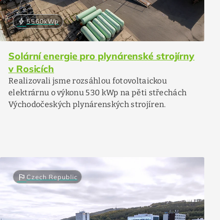
bolt
5560
kWp
Solární energie pro plynárenské strojírny
v Rosicích
Realizovali jsme rozsáhlou fotovoltaickou
elektrárnu o výkonu 530 kWp na pěti střechách
Východočeských plynárenských strojíren.
flag
Czech Republic