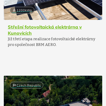
bolt
1200
kWp
Střešní fotovoltaická elektrárna v
Kunovicích
Již třetí etapa realizace fotovoltaické elektrárny
pro společnost BRM AERO.
flag
Czech Republic