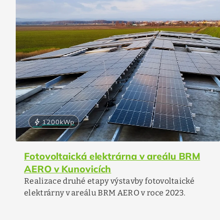
bolt
1200
kWp
Fotovoltaická elektrárna v areálu BRM
AERO v Kunovicích
Realizace druhé etapy výstavby fotovoltaické
elektrárny v areálu BRM AERO v roce 2023.