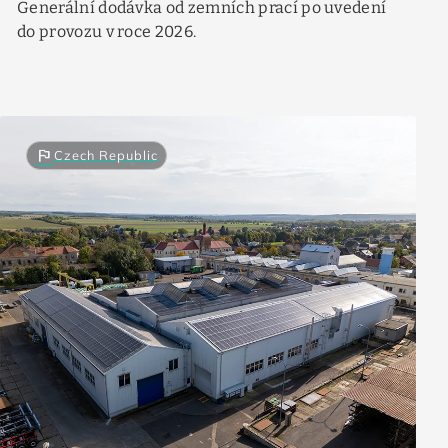
Generální dodávka od zemních prací po uvedení
do provozu v roce 2026.
flag
Czech Republic