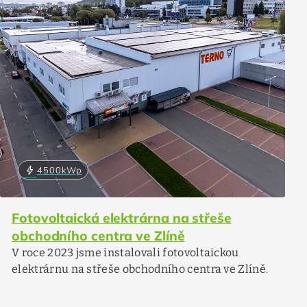
bolt
4500
kWp
Fotovoltaická elektrárna na střeše
obchodního centra ve Zlíně
V roce 2023 jsme instalovali fotovoltaickou
elektrárnu na střeše obchodního centra ve Zlíně.