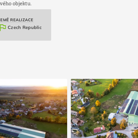
vého objektu.
ZEMĚ REALIZACE
flag
Czech Republic