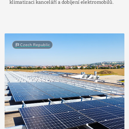
klimatizaci kanceláří a dobíjení elektromobilů.
flag
Czech Republic