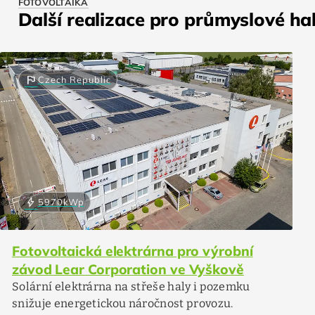
FOTOVOLTAIKA
Další realizace pro průmyslové ha
flag
Czech Republic
bolt
5970
kWp
Fotovoltaická elektrárna pro výrobní
závod Lear Corporation ve Vyškově
Solární elektrárna na střeše haly i pozemku
snižuje energetickou náročnost provozu.