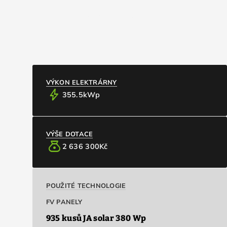
EXPAND_MORE
EXPAND_MORE
ČLÁNKY
KONTAKTY / O NÁS
CZ
info
Základní informace
VÝKON ELEKTRÁRNY
bolt
355.5
kWp
VÝŠE DOTACE
money_bag
2 636 300
Kč
POUŽITÉ TECHNOLOGIE
FV PANELY
935 kusů JA solar 380 Wp