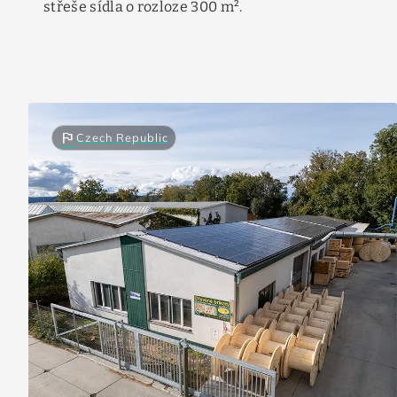
střeše sídla o rozloze 300 m².
flag
Czech Republic