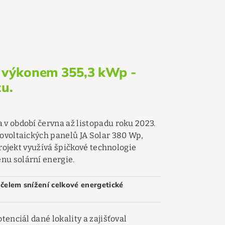
D_MORE
LED OSVĚTLENÍ
ACTROM
DOTAČNÍ TITULY
 s výkonem 355,3 kWp -
zu.
 v období června až listopadu roku 2023.
tovoltaických panelů JA Solar 380 Wp,
projekt využívá špičkové technologie
nu solární energie.
čelem snížení celkové energetické
tenciál dané lokality a zajišťoval