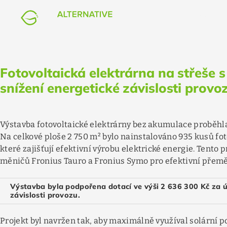
v Tatobitech
flag
event_available
bolt
EXPAN
FOTOVOLTAIKA
Czech Republic
06/2023
–
11/2023
355.5
kWp
Fotovoltaická elektrárna na střeše
snížení energetické závislosti provo
Výstavba fotovoltaické elektrárny bez akumulace proběhla
Na celkové ploše 2 750 m² bylo nainstalováno 935 kusů fo
které zajišťují efektivní výrobu elektrické energie. Tento 
měničů Fronius Tauro a Fronius Symo pro efektivní přemě
Výstavba byla podpořena dotací ve výši 2 636 300 Kč za ú
závislosti provozu.
Projekt byl navržen tak, aby maximálně využíval solární po