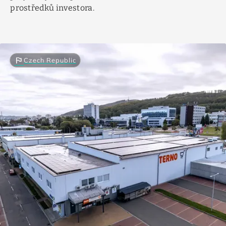
prostředků investora.
flag
Czech Republic