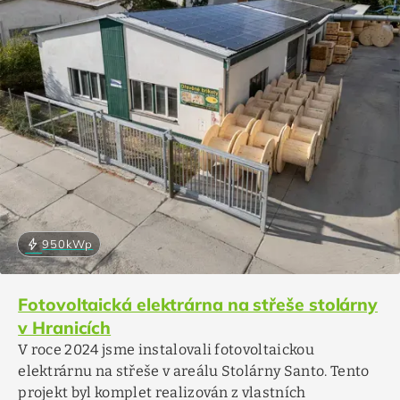
bolt
950
kWp
Fotovoltaická elektrárna na střeše stolárny
v Hranicích
V roce 2024 jsme instalovali fotovoltaickou
elektrárnu na střeše v areálu Stolárny Santo. Tento
projekt byl komplet realizován z vlastních