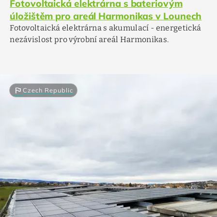
Fotovoltaická elektrárna s bateriovým
úložištěm pro areál Harmonikas v Lounech
Fotovoltaická elektrárna s akumulací - energetická
nezávislost pro výrobní areál Harmonikas.
flag
Czech Republic