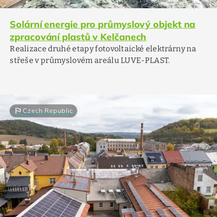
Solární energie pro průmyslový objekt na
zpracování plastů v Kelčanech
Realizace druhé etapy fotovoltaické elektrárny na
střeše v průmyslovém areálu LUVE-PLAST.
flag
Czech Republic