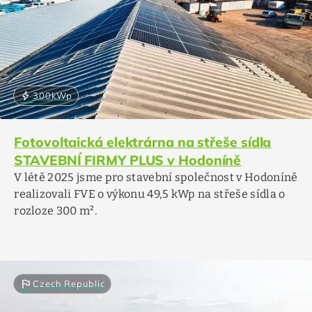
bolt
300
kWp
Fotovoltaická elektrárna na střeše sídla
STAVEBNÍ FIRMY PLUS v Hodoníně
V létě 2025 jsme pro stavební společnost v Hodoníně
realizovali FVE o výkonu 49,5 kWp na střeše sídla o
rozloze 300 m².
flag
Czech Republic