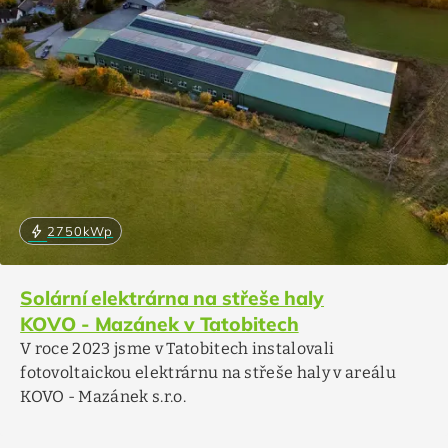
bolt
2750
kWp
Solární elektrárna na střeše haly
KOVO - Mazánek v Tatobitech
V roce 2023 jsme v Tatobitech instalovali
fotovoltaickou elektrárnu na střeše haly v areálu
KOVO - Mazánek s.r.o.