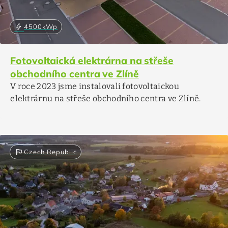
bolt
4500
kWp
Fotovoltaická elektrárna na střeše
obchodního centra ve Zlíně
V roce 2023 jsme instalovali fotovoltaickou
elektrárnu na střeše obchodního centra ve Zlíně.
flag
Czech Republic