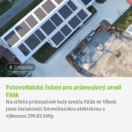
bolt
2400
kWp
Fotovoltaické řešení pro průmyslový areál
Filák
Na střeše průmyslové haly areálu Filák ve Vlkoši
jsme instalovali fotovoltaickou elektrárnu s
výkonem 299,82 kWp.