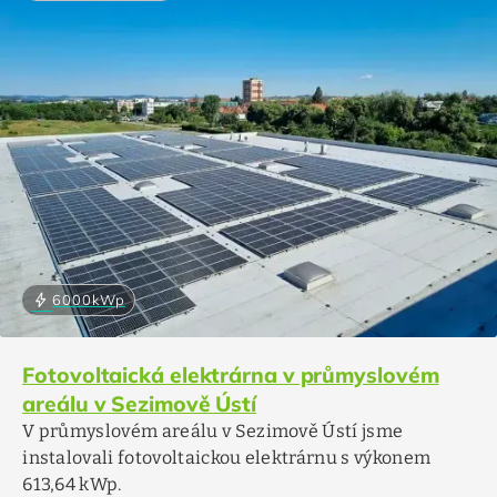
bolt
6000
kWp
Fotovoltaická elektrárna v průmyslovém
areálu v Sezimově Ústí
V průmyslovém areálu v Sezimově Ústí jsme
instalovali fotovoltaickou elektrárnu s výkonem
613,64 kWp.