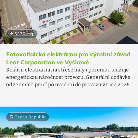
bolt
5970
kWp
Fotovoltaická elektrárna pro výrobní závod
Lear Corporation ve Vyškově
Solární elektrárna na střeše haly i pozemku snižuje
energetickou náročnost provozu. Generální dodávka
od zemních prací po uvedení do provozu v roce 2026.
flag
Czech Republic