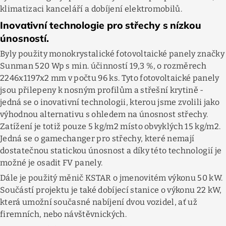
klimatizaci kanceláří a dobíjení elektromobilů.
Inovativní technologie pro střechy s nízkou
únosností.
Byly použity monokrystalické fotovoltaické panely značky
Sunman 520 Wp s min. účinností 19,3 %, o rozměrech
2246x1197x2 mm v počtu 96 ks. Tyto fotovoltaické panely
jsou přilepeny k nosným profilům a střešní krytině -
jedná se o inovativní technologii, kterou jsme zvolili jako
výhodnou alternativu s ohledem na únosnost střechy.
Zatížení je totiž pouze 5 kg/m2 místo obvyklých 15 kg/m2.
Jedná se o gamechanger pro střechy, které nemají
dostatečnou statickou únosnost a díky této technologií je
možné je osadit FV panely.
Dále je použitý měnič KSTAR o jmenovitém výkonu 50 kW.
Součástí projektu je také dobíjecí stanice o výkonu 22 kW,
která umožní současné nabíjení dvou vozidel, ať už
firemních, nebo návštěvnických.