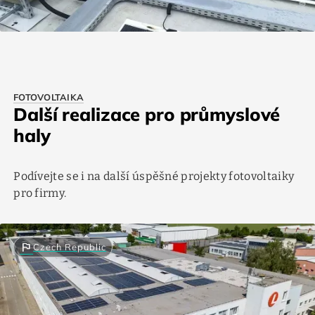
FOTOVOLTAIKA
Další realizace pro průmyslové
haly
Podívejte se i na další úspěšné projekty fotovoltaiky
pro firmy.
flag
Czech Republic