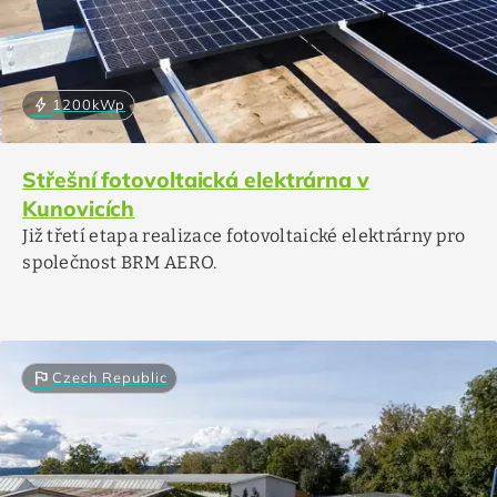
bolt
1200
kWp
Střešní fotovoltaická elektrárna v
Kunovicích
Již třetí etapa realizace fotovoltaické elektrárny pro
společnost BRM AERO.
flag
Czech Republic