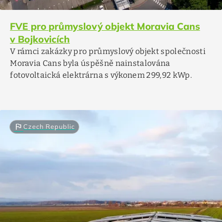
FVE pro průmyslový objekt Moravia Cans
v Bojkovicích
V rámci zakázky pro průmyslový objekt společnosti
Moravia Cans byla úspěšně nainstalována
fotovoltaická elektrárna s výkonem 299,92 kWp.
flag
Czech Republic