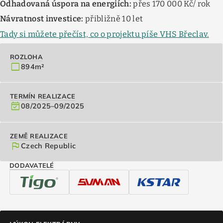
Odhadovaná úspora na energiích:
přes 170 000 Kč/ rok
Návratnost investice:
přibližně 10 let
Tady si můžete přečíst, co o projektu píše VHS Břeclav.
ROZLOHA
crop_square
894
m²
TERMÍN REALIZACE
event_available
08/2025
–
09/2025
ZEMĚ REALIZACE
flag
Czech Republic
DODAVATELÉ