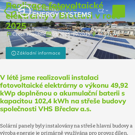
Realizace fotovoltaické
EXPAND_MORE
CZ
elektrárny v Břeclavi v roce
2025
flag
event_available
bolt
Czech Republic
08/2025
–
09/2025
49.92
kWp
info
Základní informace
V létě jsme realizovali instalaci
fotovoltaické elektrárny o výkonu 49,92
kWp doplněnou o akumulační baterii s
kapacitou 102,4 kWh na střeše budovy
společnosti VHS Břeclav a.s.
Solární panely byly instalovány na střeše hlavní budovy a
výroba energie je primárně využívána pro provoz dílen,