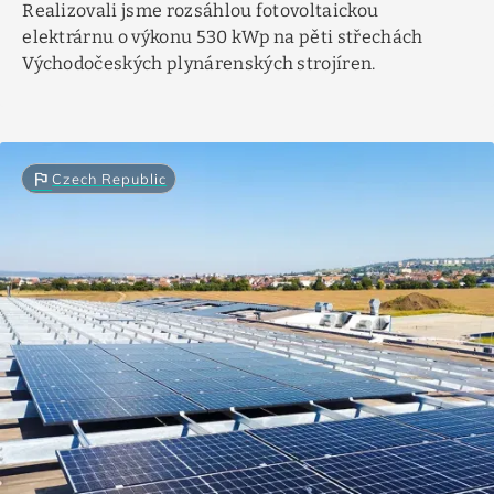
Realizovali jsme rozsáhlou fotovoltaickou
elektrárnu o výkonu 530 kWp na pěti střechách
Východočeských plynárenských strojíren.
flag
Czech Republic