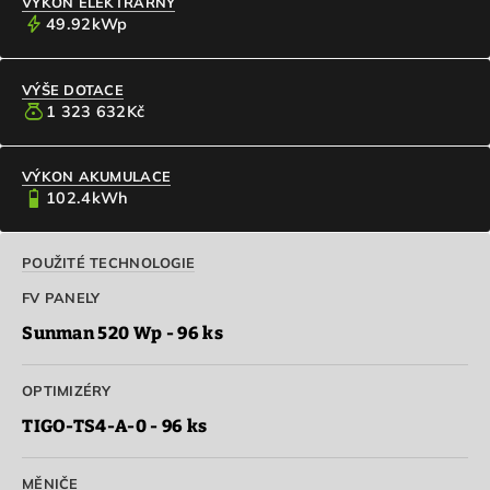
VÝKON ELEKTRÁRNY
bolt
49.92
kWp
VÝŠE DOTACE
money_bag
1 323 632
Kč
VÝKON AKUMULACE
battery_4_bar
102.4
kWh
POUŽITÉ TECHNOLOGIE
FV PANELY
Sunman 520 Wp - 96 ks
OPTIMIZÉRY
TIGO-TS4-A-0 - 96 ks
MĚNIČE