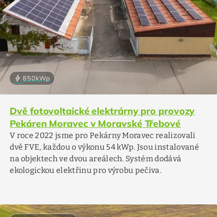
bolt
850
kWp
Dvě fotovoltaické elektrárny pro provozy
Pekáren Moravec v Moravské Třebové
V roce 2022 jsme pro Pekárny Moravec realizovali
dvě FVE, každou o výkonu 54 kWp. Jsou instalované
na objektech ve dvou areálech. Systém dodává
ekologickou elektřinu pro výrobu pečiva.