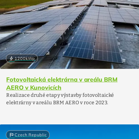
bolt
1200
kWp
Fotovoltaická elektrárna v areálu BRM
AERO v Kunovicích
Realizace druhé etapy výstavby fotovoltaické
elektrárny v areálu BRM AERO v roce 2023.
flag
Czech Republic