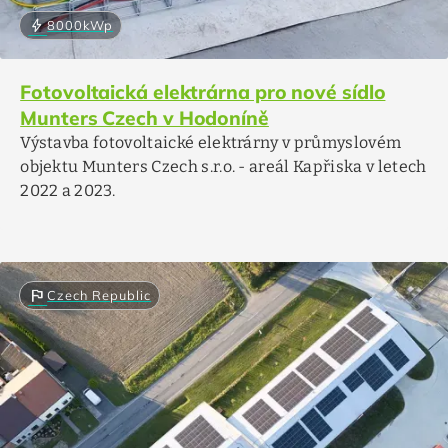
bolt
8000
kWp
Fotovoltaická elektrárna pro nové sídlo
Munters Czech v Hodoníně
Výstavba fotovoltaické elektrárny v průmyslovém
objektu Munters Czech s.r.o. - areál Kapřiska v letech
2022 a 2023.
flag
Czech Republic